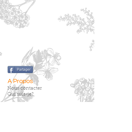
Partager
A Propos
Nous contacter
Qui suis-je?
Services
Blog
Videos
Boutique