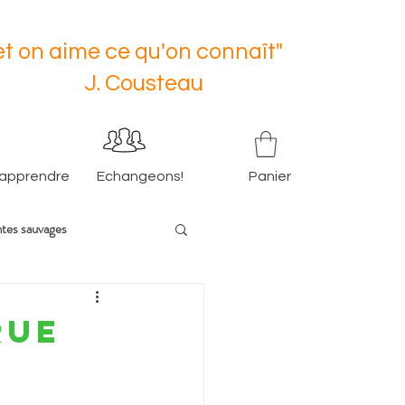
t on aime ce qu'on connaît"
usteau
 apprendre
Echangeons!
Panier
ntes sauvages
rue