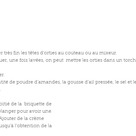
r très fin les têtes d’orties au couteau ou au mixeur. 
uer, une fois lavées, on peut  mettre les orties dans un torch
er.
té de poudre d’amandes, la gousse d’ail pressée, le sel et le
.
itié de la  briquette de 
anger pour avoir une 
Ajouter de la crème 
squ’à l’obtention de la 