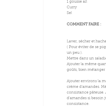
1 gousse ail
Curry
Sel
COMMENT FAIRE :
Laver, sécher et hache
( Pour éviter de se piq
un peu ).
Mettre dans un saladi
Ajouter la même quanti
goûts, bien mélanger 
Ajouter environs la mo
crème d’amandes. Mél
consistance pâteuse. 
d’amandes si besoin ju
consistance.