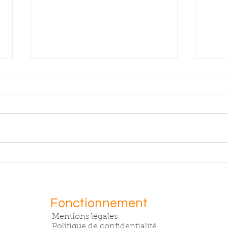
Fromage à
DE
tartiner à
OR
l'alliaire
Fonctionnement
Mentions légales
Politique de confidentialité