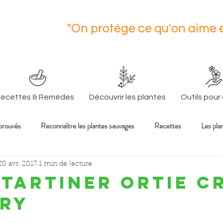
"On protège ce qu'on aime e
J. Co
ecettes & Remèdes
Découvrir les plantes
Outils pour
prouvés
Reconnaître les plantes sauvages
Recettes
Les pla
s sur la santé et l'al
20 avr. 2017
1 min de lecture
 tartiner ortie c
rry