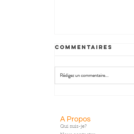
Commentaires
Rédigez un commentaire...
Quiche sans
pâte aux
poireaux
sauvages et
A Propos
noix de coco
Qui suis-je?