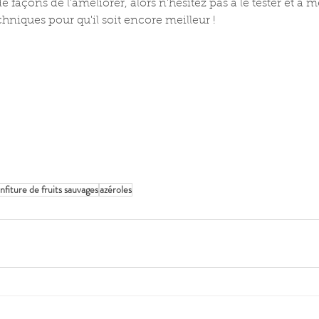
e façons de l'améliorer, alors n'hésitez pas à le tester et à m
niques pour qu'il soit encore meilleur ! 
nfiture de fruits sauvages
azéroles