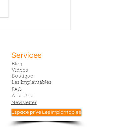
S CHIPS D
TIE
Services
Blog
Videos
Boutique
Les Implantables
FAQ
A La Une
Newsletter
Espace privé Les Implantables