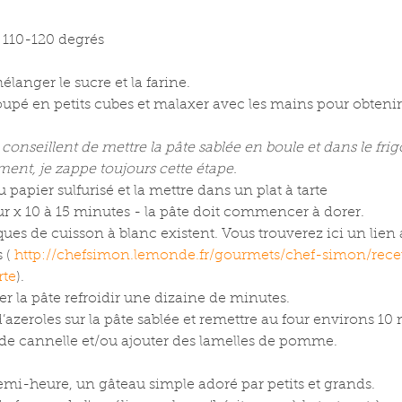
à 110-120 degrés
élanger le sucre et la farine.
coupé en petits cubes et malaxer avec les mains pour obten
onseillent de mettre la pâte sablée en boule et dans le fri
ent, je zappe toujours cette étape.
du papier sulfurisé et la mettre dans un plat à tarte
our x 10 à 15 minutes - la pâte doit commencer à dorer.
ues de cuisson à blanc existent. Vous trouverez ici un lien
 ( 
http://chefsimon.lemonde.fr/gourmets/chef-simon/recet
rte
). 
isser la pâte refroidir une dizaine de minutes.
 d’azeroles sur la pâte sablée et remettre au four environs 10
 de cannelle et/ou ajouter des lamelles de pomme.
demi-heure, un gâteau simple adoré par petits et grands.