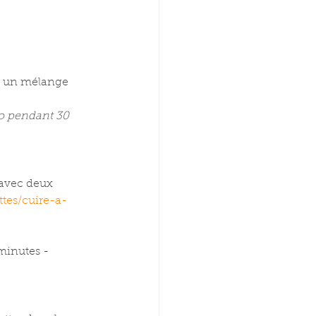
ir un mélange 
go pendant 30 
 avec deux 
tes/cuire-a-
 minutes -