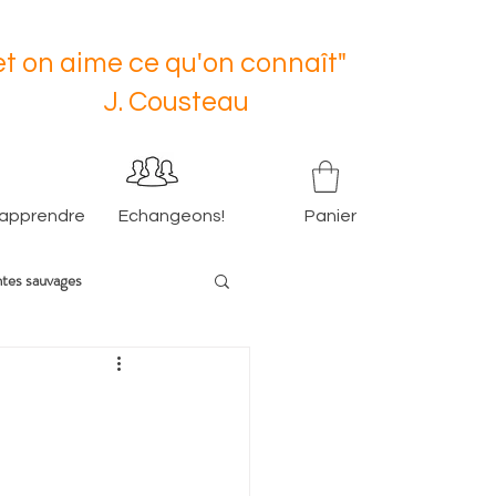
t on aime ce qu'on connaît"
usteau
 apprendre
Echangeons!
Panier
ntes sauvages
e