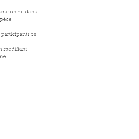
mme on dit dans 
spèce 
 participants ce 
en modifiant 
ne.