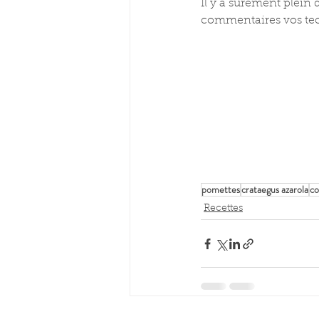
Il y a surement plein d
commentaires vos tech
pomettes
crataegus azarola
co
Recettes