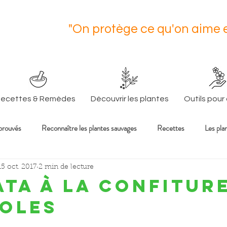
"On protège ce qu'on aime e
J. Co
ecettes & Remèdes
Découvrir les plantes
Outils pour
prouvés
Reconnaître les plantes sauvages
Recettes
Les pla
s sur la santé et l'al
15 oct. 2017
2 min de lecture
ta à la confitur
roles