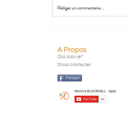
Rédigez un commentaire...
Quiche sans
pâte aux
poireaux
sauvages et
A Propos
noix de coco
Qui suis-je?
Nous contacter
Partager